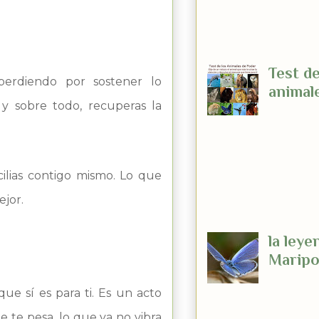
especialmente 
porque creo qu
las grandes base
Test de
erdiendo por sostener lo
animal
 y sobre todo, recuperas la
En la t
chamán
indios nativos
se creía que c
ilias contigo mismo. Lo que
estaba conecta
ejor.
varios animales
la leye
Maripo
Aqui o
 que sí es para ti. Es un acto
dos bel
reveladoras le
e te pesa, lo que ya no vibra