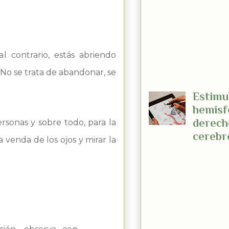
Afirma
positivas, ejem
funcionan Las
afirmaciones po
l contrario, estás abriendo
algo más que u
intento de auto
 No se trata de abandonar, se
Estimul
hemisf
derech
rsonas y sobre todo, para la
cerebr
a venda de los ojos y mirar la
Las personas c
dibujar con exa
están viendo ut
preferencia el 
derecho. La ma
los h...