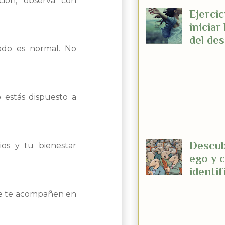
ción, observa con
Ejercic
iniciar
del de
fado es normal. No
Os pro
ejercicios para
practicar el de
este caso mater
estás dispuesto a
con contenido 
(por decirlo d...
Descub
os y tu bienestar
ego y 
identif
Descub
ue te acompañen en
ego y como iden
Decidí escoger