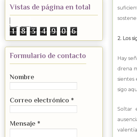
Vistas de página en total
suficie
sostener
1
8
3
4
9
0
6
2. Los 
Formulario de contacto
Hay seña
drena m
Nombre
sientes
sigo aq
Correo electrónico
*
Soltar 
ausencia
Mensaje
*
valentí