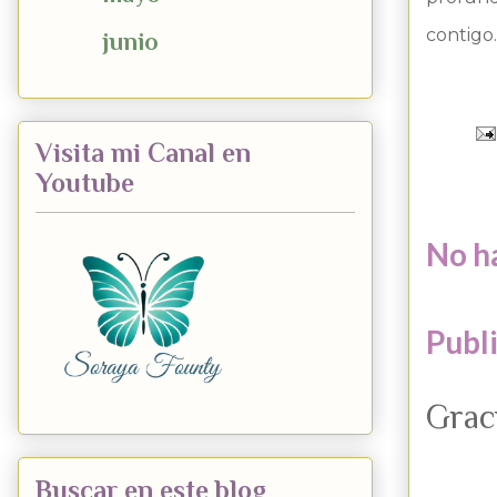
contigo.
►
junio
(1)
Visita mi Canal en
Youtube
No h
Publ
Grac
Buscar en este blog