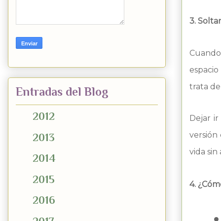
3. Solta
Cuando 
espacio 
trata de
Entradas del Blog
►
2012
(89)
Dejar i
versión 
►
2013
(184)
vida si
►
2014
(122)
►
2015
(38)
4. ¿Cóm
►
2016
(23)