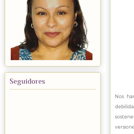
Seguidores
Nos han
debilid
sostene
versione