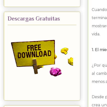
Cuando
Descargas Gratuitas
termina
mostraré
vida.
1. El mi
¿Por qu
al camb
menos a
Desde p
crea un