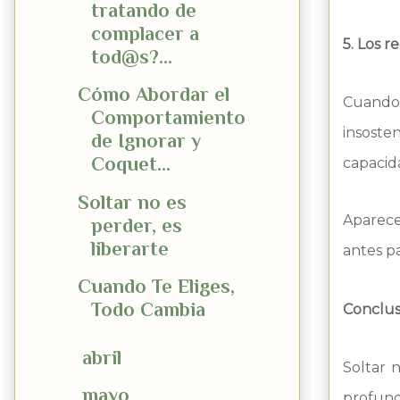
tratando de
complacer a
5. Los r
tod@s?...
Cómo Abordar el
Cuando
Comportamiento
insoste
de Ignorar y
Coquet...
capacida
Soltar no es
Aparece
perder, es
liberarte
antes pa
Cuando Te Eliges,
Todo Cambia
Conclus
►
abril
(3)
Soltar n
►
mayo
(2)
profund