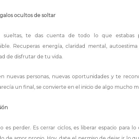
egalos ocultos de soltar
 sueltas, te das cuenta de todo lo que estabas p
nible. Recuperas energía, claridad mental, autoestima
d de disfrutar de tu vida.
n nuevas personas, nuevas oportunidades y te reconc
recía un final, se convierte en el inicio de algo mucho m
ión
o es perder. Es cerrar ciclos, es liberar espacio para lo
o de amor propio. Hoy, date el permiso de dejar ir lo qu