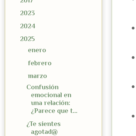
►
2017
(6)
►
2023
(9)
►
2024
(22)
▼
2025
(19)
►
enero
(4)
►
febrero
(4)
▼
marzo
(5)
Confusión
emocional en
una relación:
¿Parece que t...
¿Te sientes
agotad@